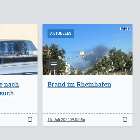
Privat
AKTUELLES
ge nach
Brand im Rheinhafen
rsuch
bookmark_border
bookmark_border
16. Juli 2026
09:05