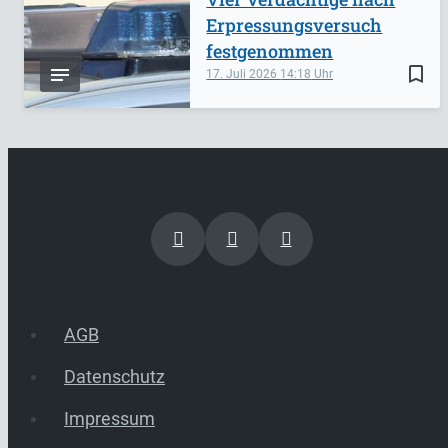
Erpressungsversuch
festgenommen
bookmark_border
17. Juli 2026
14:18
AGB
Datenschutz
Impressum