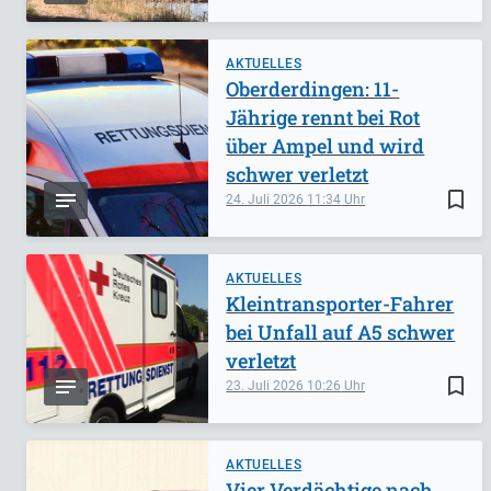
AKTUELLES
Oberderdingen: 11-
Jährige rennt bei Rot
über Ampel und wird
schwer verletzt
bookmark_border
24. Juli 2026
11:34
AKTUELLES
Kleintransporter-Fahrer
bei Unfall auf A5 schwer
verletzt
bookmark_border
23. Juli 2026
10:26
AKTUELLES
Vier Verdächtige nach