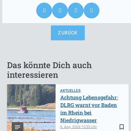
ZURÜCK
Das könnte Dich auch
interessieren
AKTUELLES
Achtung Lebensgefahr:
DLRG warnt vor Baden
im Rhein bei
Niedrigwasser
bookmark_border
6. Aug. 2026
15:53