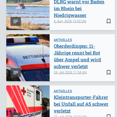
DLRG warnt vor Baden
im Rhein bei
Niedrigwasser
bookmark_border
6. Aug. 2026
15:53
AKTUELLES
Oberderdingen: 11-
Jährige rennt bei Rot
über Ampel und wird
schwer verletzt
bookmark_border
24. Juli 2026
11:34
AKTUELLES
Kleintransporter-Fahrer
bei Unfall auf A5 schwer
verletzt
bookmark_border
23. Juli 2026
10:26