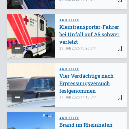
AKTUELLES
Kleintransporter-Fahrer
bei Unfall auf A5 schwer
verletzt
bookmark_border
23. Juli 2026
10:26
AKTUELLES
Vier Verdächtige nach
Erpressungsversuch
festgenommen
bookmark_border
17. Juli 2026
14:18
Privat
AKTUELLES
Brand im Rheinhafen