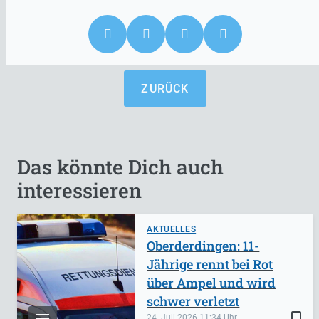
ZURÜCK
Das könnte Dich auch
interessieren
AKTUELLES
Oberderdingen: 11-
Jährige rennt bei Rot
über Ampel und wird
schwer verletzt
bookmark_border
24. Juli 2026
11:34