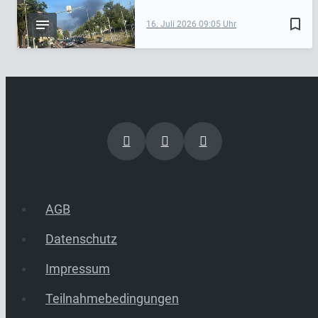
bookmark_border
16. Juli 2026
09:05
AGB
Datenschutz
Impressum
Teilnahmebedingungen