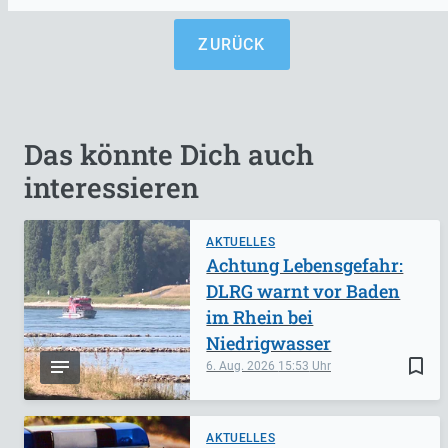
ZURÜCK
Das könnte Dich auch
interessieren
AKTUELLES
Achtung Lebensgefahr:
DLRG warnt vor Baden
im Rhein bei
Niedrigwasser
bookmark_border
6. Aug. 2026
15:53
AKTUELLES