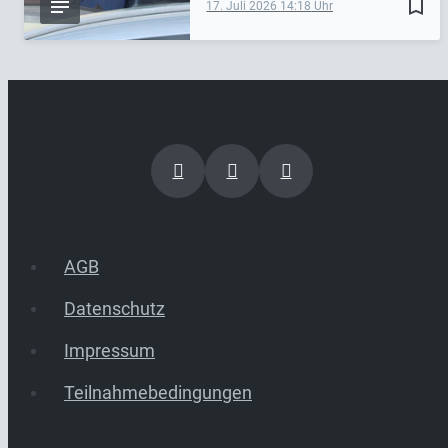
bookmark_border
17. Juli 2026
14:18
AGB
Datenschutz
Impressum
Teilnahmebedingungen