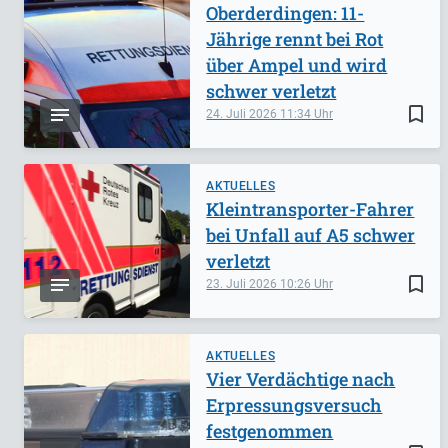
Oberderdingen: 11-
Jährige rennt bei Rot
über Ampel und wird
schwer verletzt
bookmark_border
24. Juli 2026
11:34
AKTUELLES
Kleintransporter-Fahrer
bei Unfall auf A5 schwer
verletzt
bookmark_border
23. Juli 2026
10:26
AKTUELLES
Vier Verdächtige nach
Erpressungsversuch
festgenommen