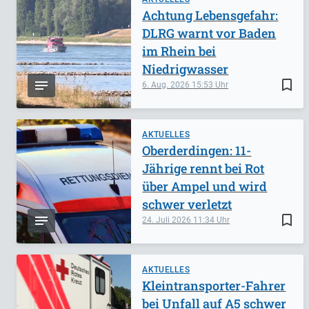
Achtung Lebensgefahr:
DLRG warnt vor Baden
im Rhein bei
Niedrigwasser
bookmark_border
6. Aug. 2026
15:53
AKTUELLES
Oberderdingen: 11-
Jährige rennt bei Rot
über Ampel und wird
schwer verletzt
bookmark_border
24. Juli 2026
11:34
AKTUELLES
Kleintransporter-Fahrer
bei Unfall auf A5 schwer