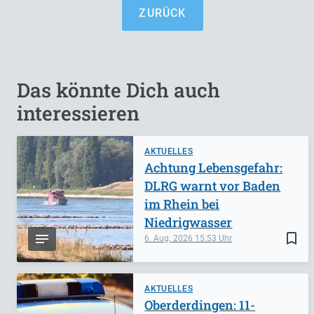
ZURÜCK
Das könnte Dich auch
interessieren
AKTUELLES
Achtung Lebensgefahr:
DLRG warnt vor Baden
im Rhein bei
Niedrigwasser
bookmark_border
6. Aug. 2026
15:53
AKTUELLES
Oberderdingen: 11-