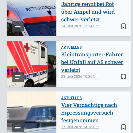
Jährige rennt bei Rot
über Ampel und wird
schwer verletzt
bookmark_border
24. Juli 2026
11:34
AKTUELLES
Kleintransporter-Fahrer
bei Unfall auf A5 schwer
verletzt
bookmark_border
23. Juli 2026
10:26
AKTUELLES
Vier Verdächtige nach
Erpressungsversuch
festgenommen
bookmark_border
17. Juli 2026
14:18