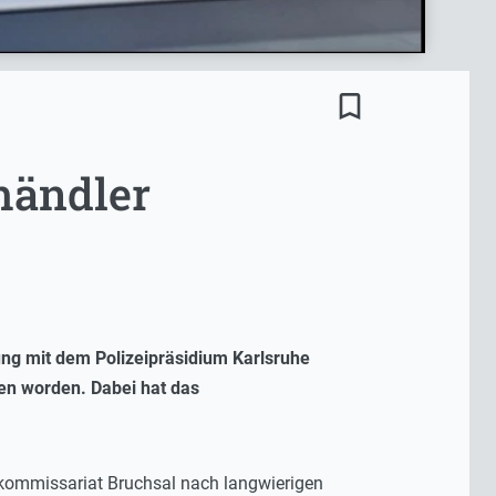
bookmark_border
händler
ung mit dem Polizeipräsidium Karlsruhe
en worden. Dabei hat das
kommissariat Bruchsal nach langwierigen