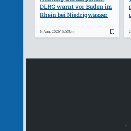
DLRG warnt vor Baden im
Rhein bei Niedrigwasser
bookmark_border
6. Aug. 2026
15:53
2