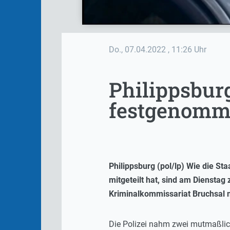
Do., 07.04.2022
, 11:26 Uhr
Philippsbur
festgenom
Philippsburg (pol/lp) Wie die S
mitgeteilt hat, sind am Diensta
Kriminalkommissariat Bruchsal 
Die Polizei nahm zwei mutmaßlic