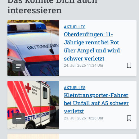
interessieren
AKTUELLES
Oberderdingen: 11-
Jährige rennt bei Rot
über Ampel und wird
schwer verletzt
bookmark_border
24. Juli 2026
11:34
AKTUELLES
Kleintransporter-Fahrer
bei Unfall auf A5 schwer
verletzt
bookmark_border
23. Juli 2026
10:26