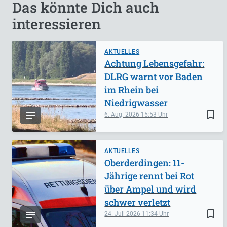
Das könnte Dich auch
interessieren
AKTUELLES
Achtung Lebensgefahr:
DLRG warnt vor Baden
im Rhein bei
Niedrigwasser
bookmark_border
6. Aug. 2026
15:53
AKTUELLES
Oberderdingen: 11-
Jährige rennt bei Rot
über Ampel und wird
schwer verletzt
bookmark_border
24. Juli 2026
11:34