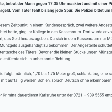
eilte, betrat der Mann gegen 17.35 Uhr maskiert und mit einer
geld. Vom Täter fehlt bislang jede Spur. Die Polizei bittet u
diesem Zeitpunkt in einem Kundengespräch, zwei weitere Anges
tet hatte, ging ihr Kollege in den Kassenraum. Dort wurde er vo
ert, das Geld herauszugeben. Da sich in dem Kassenraum nur Mü
s Münzgeld ausgehändigt zu bekommen. Der Angestellte schüttet
entasche des Täters. Bevor er die kleinen Stückelungen Münzgel
nd entfernte sich in unbekannte Richtung.
wie folgt: männlich, 1,70 bis 1,75 Meter groß, schlank, trug ein
 mit auffällig weißen Sohlen, sprach Deutsch ohne erkennbaren
r Kriminaldauerdienst Karlsruhe unter der 0721 – 939 5555 ent