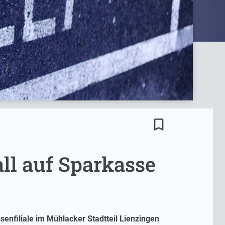
bookmark_border
ll auf Sparkasse
enfiliale im Mühlacker Stadtteil Lienzingen