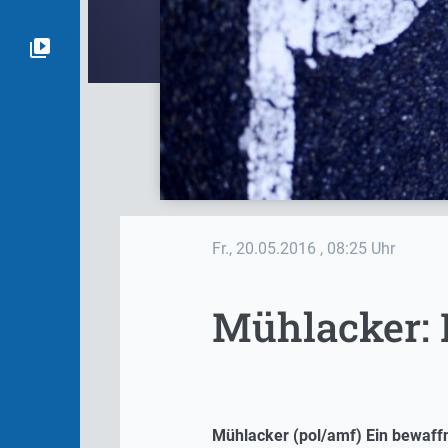
Fr., 20.05.2016
, 08:25 Uhr
Mühlacker: 
Mühlacker (pol/amf) Ein bewaffn