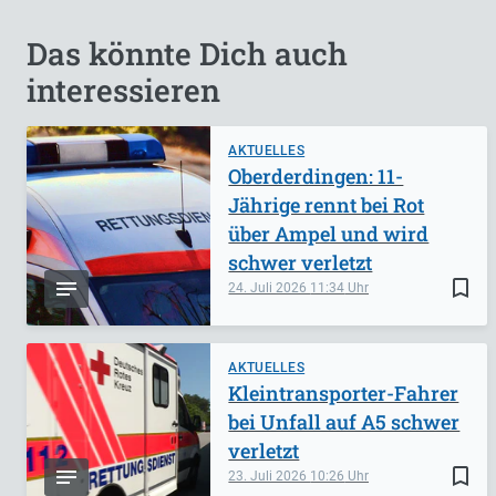
Das könnte Dich auch
interessieren
AKTUELLES
Oberderdingen: 11-
Jährige rennt bei Rot
über Ampel und wird
schwer verletzt
bookmark_border
24. Juli 2026
11:34
AKTUELLES
Kleintransporter-Fahrer
bei Unfall auf A5 schwer
verletzt
bookmark_border
23. Juli 2026
10:26