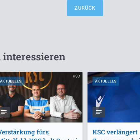
ZURÜCK
 interessieren
KSC
AKTUELLES
AKTUELLES
Verstärkung fürs
KSC verlängert