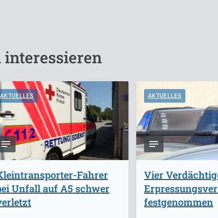
 interessieren
AKTUELLES
AKTUELLES
Kleintransporter-Fahrer
Vier Verdächti
bei Unfall auf A5 schwer
Erpressungsve
verletzt
festgenommen