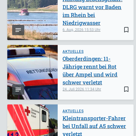
DLRG warnt vor Baden
im Rhein bei
Niedrigwasser
bookmark_border
6. Aug. 2026
15:53
AKTUELLES
Oberderdingen: 11-
Jährige rennt bei Rot
über Ampel und wird
schwer verletzt
bookmark_border
24. Juli 2026
11:34
AKTUELLES
Kleintransporter-Fahrer
bei Unfall auf A5 schwer
verletzt