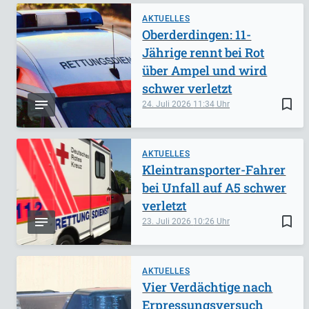
AKTUELLES
Oberderdingen: 11-
Jährige rennt bei Rot
über Ampel und wird
schwer verletzt
bookmark_border
24. Juli 2026
11:34
AKTUELLES
Kleintransporter-Fahrer
bei Unfall auf A5 schwer
verletzt
bookmark_border
23. Juli 2026
10:26
AKTUELLES
Vier Verdächtige nach
Erpressungsversuch