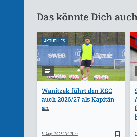
Das könnte Dich auch
AKTUELLES
Wanitzek führt den KSC
auch 2026/27 als Kapitän
an
bookmark_border
5. Aug. 2026
13:12
2