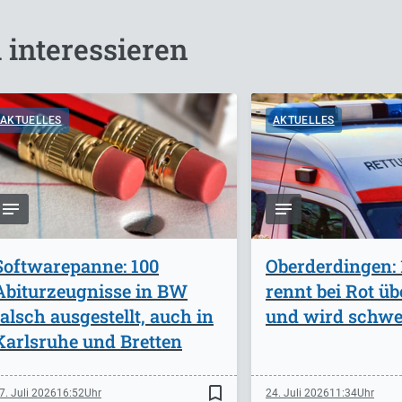
 interessieren
AKTUELLES
AKTUELLES
Softwarepanne: 100
Oberderdingen: 
Abiturzeugnisse in BW
rennt bei Rot ü
falsch ausgestellt, auch in
und wird schwer
Karlsruhe und Bretten
bookmark_border
7. Juli 2026
16:52
24. Juli 2026
11:34