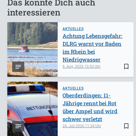
Das könnte Dich auch
interessieren
AKTUELLES
Achtung Lebensgefahr:
DLRG warnt vor Baden
im Rhein bei
Niedrigwasser
bookmark_border
6. Aug. 2026
15:53
AKTUELLES
Oberderdingen: 11-
Jährige rennt bei Rot
über Ampel und wird
schwer verletzt
bookmark_border
24. Juli 2026
11:34