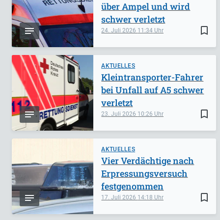
über Ampel und wird
schwer verletzt
bookmark_border
24. Juli 2026
11:34
AKTUELLES
Kleintransporter-Fahrer
bei Unfall auf A5 schwer
verletzt
bookmark_border
23. Juli 2026
10:26
AKTUELLES
Vier Verdächtige nach
Erpressungsversuch
festgenommen
bookmark_border
17. Juli 2026
14:18