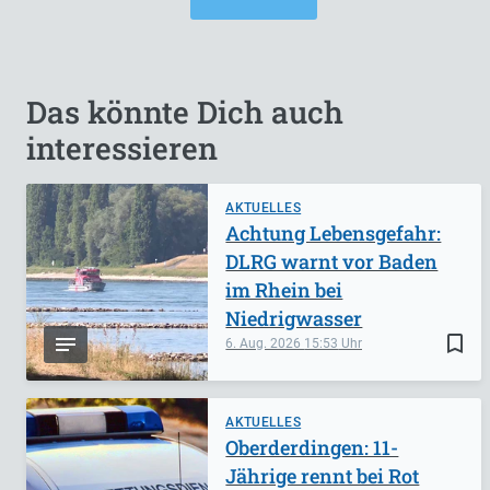
Das könnte Dich auch
interessieren
AKTUELLES
Achtung Lebensgefahr:
DLRG warnt vor Baden
im Rhein bei
Niedrigwasser
bookmark_border
6. Aug. 2026
15:53
AKTUELLES
Oberderdingen: 11-
Jährige rennt bei Rot