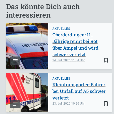
Das könnte Dich auch
interessieren
AKTUELLES
Oberderdingen: 11-
Jährige rennt bei Rot
über Ampel und wird
schwer verletzt
bookmark_border
24. Juli 2026
11:34
AKTUELLES
Kleintransporter-Fahrer
bei Unfall auf A5 schwer
verletzt
bookmark_border
23. Juli 2026
10:26