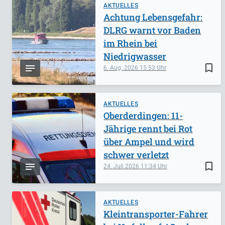
AKTUELLES
Achtung Lebensgefahr:
DLRG warnt vor Baden
im Rhein bei
Niedrigwasser
bookmark_border
6. Aug. 2026
15:53
AKTUELLES
Oberderdingen: 11-
Jährige rennt bei Rot
über Ampel und wird
schwer verletzt
bookmark_border
24. Juli 2026
11:34
AKTUELLES
Kleintransporter-Fahrer