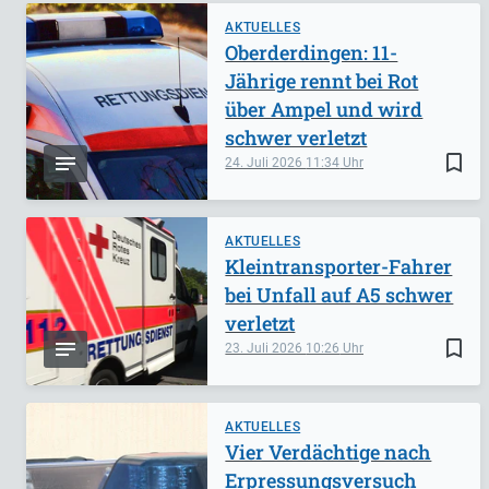
AKTUELLES
Oberderdingen: 11-
Jährige rennt bei Rot
über Ampel und wird
schwer verletzt
bookmark_border
24. Juli 2026
11:34
AKTUELLES
Kleintransporter-Fahrer
bei Unfall auf A5 schwer
verletzt
bookmark_border
23. Juli 2026
10:26
AKTUELLES
Vier Verdächtige nach
Erpressungsversuch