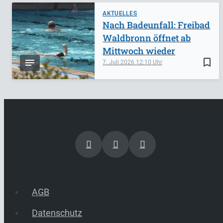
AKTUELLES
Nach Badeunfall: Freibad
Waldbronn öffnet ab
Mittwoch wieder
bookmark_border
7. Juli 2026
12:10
AGB
Datenschutz