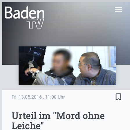
menu
bookmark_border
Fr., 13.05.2016
, 11:00 Uhr
Urteil im "Mord ohne
Leiche"