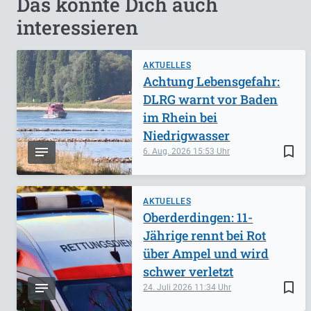
Das könnte Dich auch
interessieren
AKTUELLES
Achtung Lebensgefahr:
DLRG warnt vor Baden
im Rhein bei
Niedrigwasser
bookmark_border
6. Aug. 2026
15:53
AKTUELLES
Oberderdingen: 11-
Jährige rennt bei Rot
über Ampel und wird
schwer verletzt
bookmark_border
24. Juli 2026
11:34