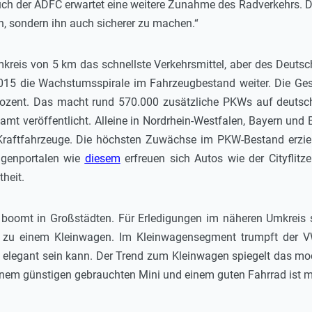
 der ADFC erwartet eine weitere Zunahme des Radverkehrs. Dazu 
n, sondern ihn auch sicherer zu machen.“
kreis von 5 km das schnellste Verkehrsmittel, aber des Deutsch
2015 die Wachstumsspirale im Fahrzeugbestand weiter. Die Ge
rozent. Das macht rund 570.000 zusätzliche PKWs auf deutsch
mt veröffentlicht. Alleine in Nordrhein-Westfalen, Bayern un
Kraftfahrzeuge. Die höchsten Zuwächse im PKW-Bestand erzie
genportalen wie
diesem
erfreuen sich Autos wie der Cityflitz
heit.
boomt in Großstädten. Für Erledigungen im näheren Umkreis s
n zu einem Kleinwagen. Im Kleinwagensegment trumpft der V
 elegant sein kann. Der Trend zum Kleinwagen spiegelt das mo
 einem günstigen gebrauchten Mini und einem guten Fahrrad ist