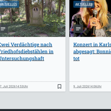
AKTUELLES
AKTUELLES
Zwei Verdächtige nach
Konzert in Karl
Friedhofsdiebstählen in
abgesagt: Bonnie
Untersuchungshaft
tot
bookmark_border
7. Juli 2026
14:53
9. Juli 2026
14:06