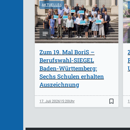
AKTUELLES
Zum 19. Mal BoriS –
Berufswahl-SIEGEL
Baden-Württemberg:
Sechs Schulen erhalten
Auszeichnung
bookmark_border
17. Juli 2026
15:20
1