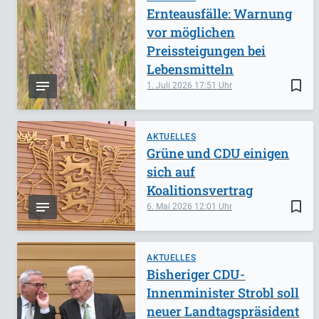
Ernteausfälle: Warnung
vor möglichen
Preissteigungen bei
Lebensmitteln
bookmark_border
1. Juli 2026
17:51
AKTUELLES
Grüne und CDU einigen
sich auf
Koalitionsvertrag
bookmark_border
6. Mai 2026
12:01
AKTUELLES
Bisheriger CDU-
Innenminister Strobl soll
neuer Landtagspräsident