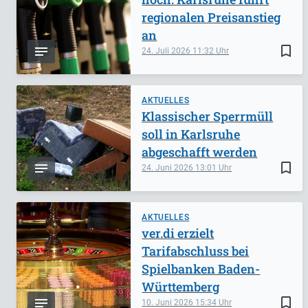
regionalen Preisanstieg
an
bookmark_border
24. Juli 2026
11:32
AKTUELLES
Klassischer Sperrmüll
soll in Karlsruhe
abgeschafft werden
bookmark_border
24. Juni 2026
13:01
AKTUELLES
ver.di erzielt
Tarifabschluss bei
Spielbanken Baden-
Württemberg
bookmark_border
10. Juni 2026
15:34