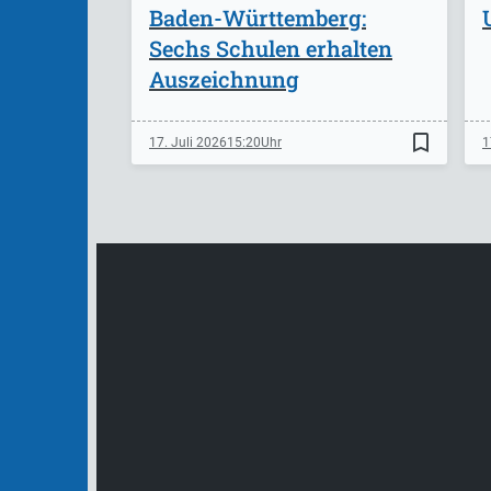
Baden-Württemberg:
Sechs Schulen erhalten
Auszeichnung
bookmark_border
17. Juli 2026
15:20
1