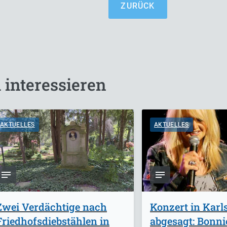
ZURÜCK
 interessieren
AKTUELLES
AKTUELLES
Zwei Verdächtige nach
Konzert in Karl
Friedhofsdiebstählen in
abgesagt: Bonnie