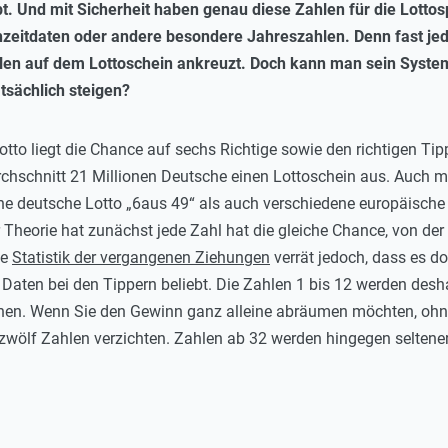
. Und mit Sicherheit haben genau diese Zahlen für die Lottos
zeitdaten oder andere besondere Jahreszahlen. Denn fast jede
en auf dem Lottoschein ankreuzt. Doch kann man sein System m
tsächlich steigen?
tto liegt die Chance auf sechs Richtige sowie den richtigen Tipp
chschnitt 21 Millionen Deutsche einen Lottoschein aus. Auch 
che deutsche Lotto „6aus 49“ als auch verschiedene europäisch
 Theorie hat zunächst jede Zahl hat die gleiche Chance, von de
ie
Statistik der vergangenen Ziehungen
verrät jedoch, dass es do
 Daten bei den Tippern beliebt. Die Zahlen 1 bis 12 werden desh
en. Wenn Sie den Gewinn ganz alleine abräumen möchten, ohne 
en zwölf Zahlen verzichten. Zahlen ab 32 werden hingegen seltene