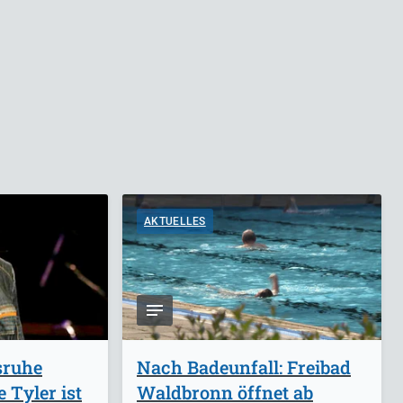
AKTUELLES
sruhe
Nach Badeunfall: Freibad
 Tyler ist
Waldbronn öffnet ab