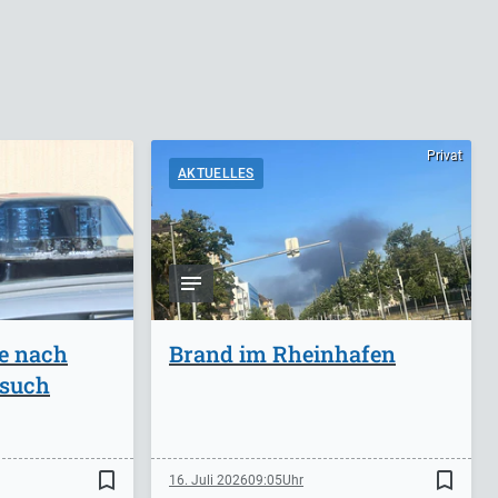
Privat
AKTUELLES
ge nach
Brand im Rheinhafen
rsuch
bookmark_border
bookmark_border
16. Juli 2026
09:05