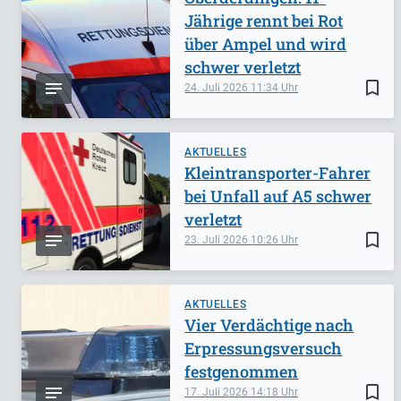
Jährige rennt bei Rot
über Ampel und wird
schwer verletzt
bookmark_border
24. Juli 2026
11:34
AKTUELLES
Kleintransporter-Fahrer
bei Unfall auf A5 schwer
verletzt
bookmark_border
23. Juli 2026
10:26
AKTUELLES
Vier Verdächtige nach
Erpressungsversuch
festgenommen
bookmark_border
17. Juli 2026
14:18