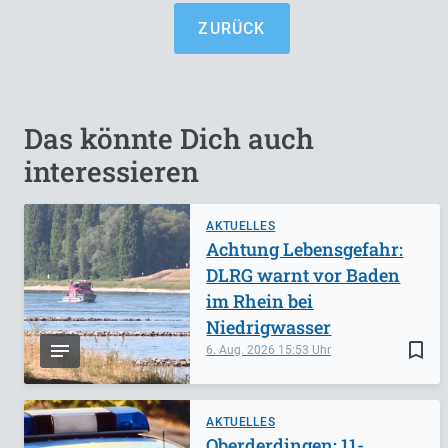
ZURÜCK
Das könnte Dich auch
interessieren
AKTUELLES
Achtung Lebensgefahr:
DLRG warnt vor Baden
im Rhein bei
Niedrigwasser
bookmark_border
6. Aug. 2026
15:53
AKTUELLES
Oberderdingen: 11-