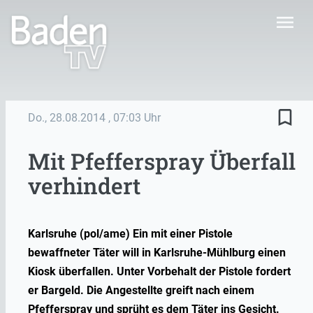
menu
bookmark_border
Do., 28.08.2014
, 07:03 Uhr
Mit Pfefferspray Überfall
verhindert
Karlsruhe (pol/ame) Ein mit einer Pistole
bewaffneter Täter will in Karlsruhe-Mühlburg einen
Kiosk überfallen. Unter Vorbehalt der Pistole fordert
er Bargeld. Die Angestellte greift nach einem
Pfefferspray und sprüht es dem Täter ins Gesicht.