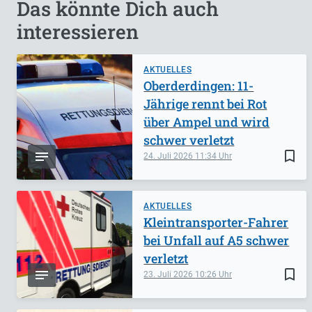
Das könnte Dich auch
interessieren
AKTUELLES
Oberderdingen: 11-
Jährige rennt bei Rot
über Ampel und wird
schwer verletzt
bookmark_border
24. Juli 2026
11:34
AKTUELLES
Kleintransporter-Fahrer
bei Unfall auf A5 schwer
verletzt
bookmark_border
23. Juli 2026
10:26