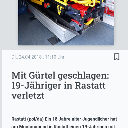
bookmark_border
Di., 24.04.2018
, 11:10 Uhr
Mit Gürtel geschlagen:
19-Jähriger in Rastatt
verletzt
Rastatt (pol/da) Ein 18 Jahre alter Jugendlicher hat
am Montagabend in Rastatt einen 19-Jährigen mit