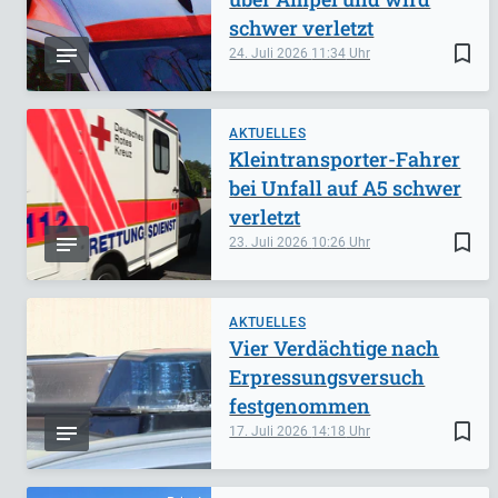
schwer verletzt
bookmark_border
24. Juli 2026
11:34
AKTUELLES
Kleintransporter-Fahrer
bei Unfall auf A5 schwer
verletzt
bookmark_border
23. Juli 2026
10:26
AKTUELLES
Vier Verdächtige nach
Erpressungsversuch
festgenommen
bookmark_border
17. Juli 2026
14:18