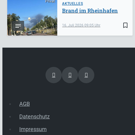
Privat
AKTUELLES
Brand im Rheinhafen
bookmark_border
16. Juli 2026
09:05
AGB
Datenschutz
Impressum