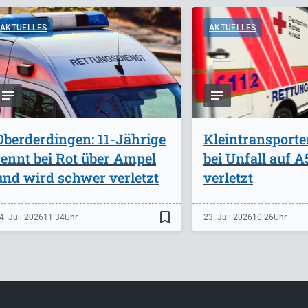
AKTUELLES
AKTUELLES
Oberderdingen: 11-Jährige
Kleintransporte
rennt bei Rot über Ampel
bei Unfall auf 
und wird schwer verletzt
verletzt
bookmark_border
4. Juli 2026
11:34
23. Juli 2026
10:26