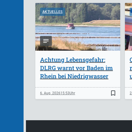
AKTUELLES
Achtung Lebensgefahr:
DLRG warnt vor Baden im
Rhein bei Niedrigwasser
bookmark_border
6. Aug. 2026
15:53
2