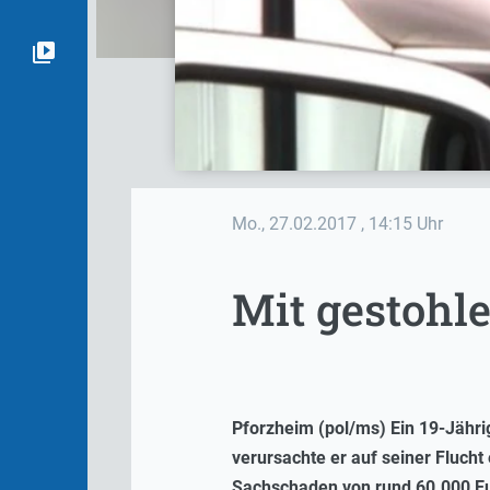
Mo., 27.02.2017
, 14:15 Uhr
Mit gestohl
Pforzheim (pol/ms) Ein 19-Jährig
verursachte er auf seiner Fluch
Sachschaden von rund 60.000 Eu