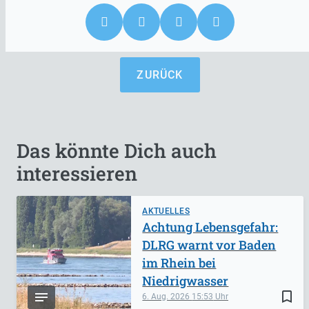
ZURÜCK
Das könnte Dich auch
interessieren
AKTUELLES
Achtung Lebensgefahr:
DLRG warnt vor Baden
im Rhein bei
Niedrigwasser
bookmark_border
6. Aug. 2026
15:53