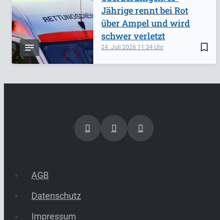
Jährige rennt bei Rot
über Ampel und wird
schwer verletzt
bookmark_border
24. Juli 2026
11:34
AGB
Datenschutz
Impressum