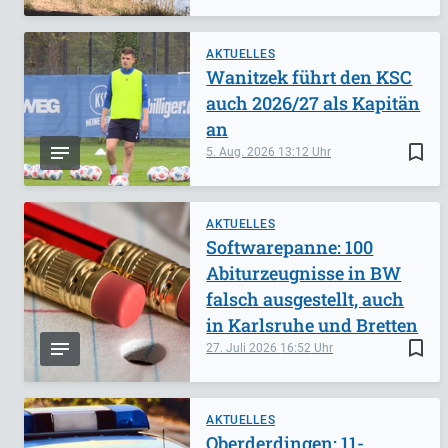
AKTUELLES
Wanitzek führt den KSC
auch 2026/27 als Kapitän
an
bookmark_border
5. Aug. 2026
13:12
AKTUELLES
Softwarepanne: 100
Abiturzeugnisse in BW
falsch ausgestellt, auch
in Karlsruhe und Bretten
bookmark_border
27. Juli 2026
16:52
AKTUELLES
Oberderdingen: 11-