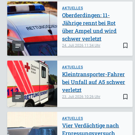
AKTUELLES
Oberderdingen: 11-
Jährige rennt bei Rot
über Ampel und wird
schwer verletzt
bookmark_border
24. Juli 2026
11:34
AKTUELLES
Kleintransporter-Fahrer
bei Unfall auf A5 schwer
verletzt
bookmark_border
23. Juli 2026
10:26
AKTUELLES
Vier Verdächtige nach
Erpressungsversuch