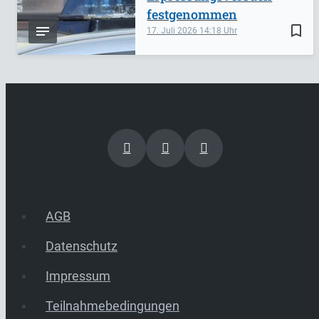
festgenommen
bookmark_border
17. Juli 2026
14:18
AGB
Datenschutz
Impressum
Teilnahmebedingungen