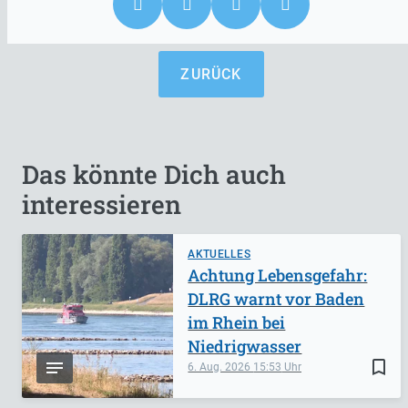
ZURÜCK
Das könnte Dich auch
interessieren
AKTUELLES
Achtung Lebensgefahr:
DLRG warnt vor Baden
im Rhein bei
Niedrigwasser
bookmark_border
6. Aug. 2026
15:53