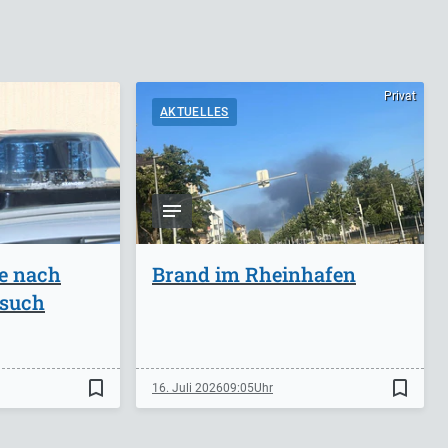
Privat
AKTUELLES
ge nach
Brand im Rheinhafen
rsuch
bookmark_border
bookmark_border
16. Juli 2026
09:05