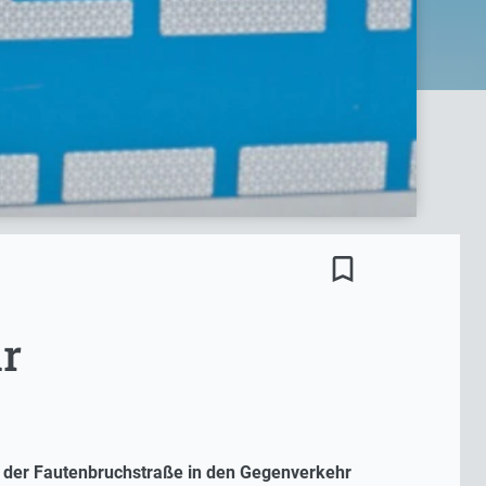
bookmark_border
hr
uf der Fautenbruchstraße in den Gegenverkehr