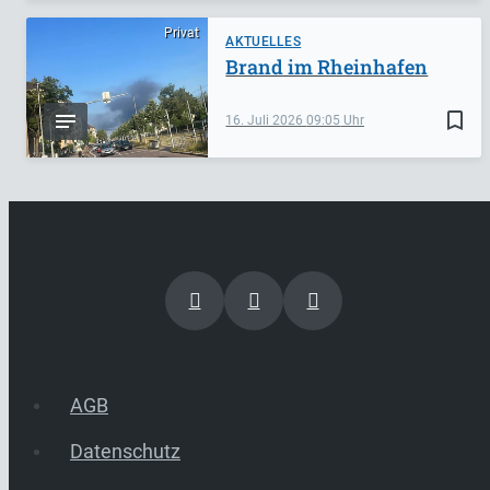
Privat
AKTUELLES
Brand im Rheinhafen
bookmark_border
16. Juli 2026
09:05
AGB
Datenschutz