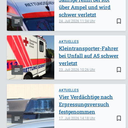
über Ampel und wird
schwer verletzt
bookmark_border
24. Juli 2026
11:34
AKTUELLES
Kleintransporter-Fahrer
bei Unfall auf A5 schwer
verletzt
bookmark_border
23. Juli 2026
10:26
AKTUELLES
Vier Verdächtige nach
Erpressungsversuch
festgenommen
bookmark_border
17. Juli 2026
14:18