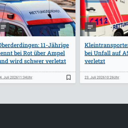
Oberderdingen: 11-Jährige
Kleintransporte
rennt bei Rot über Ampel
bei Unfall auf 
und wird schwer verletzt
verletzt
bookmark_border
4. Juli 2026
11:34
23. Juli 2026
10:26