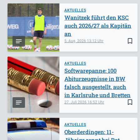
AKTUELLES
Wanitzek führt den KSC
auch 2026/27 als Kapitän
an
bookmark_border
5. Aug. 2026
13:12
AKTUELLES
Softwarepanne: 100
Abiturzeugnisse in BW
falsch ausgestellt, auch
in Karlsruhe und Bretten
bookmark_border
27. Juli 2026
16:52
AKTUELLES
Oberderdingen: 11-
Jährige rennt bei Rot