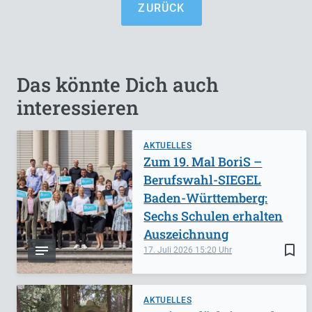
ZURÜCK
Das könnte Dich auch
interessieren
AKTUELLES
Zum 19. Mal BoriS –
Berufswahl-SIEGEL
Baden-Württemberg:
Sechs Schulen erhalten
Auszeichnung
bookmark_border
17. Juli 2026
15:20
AKTUELLES