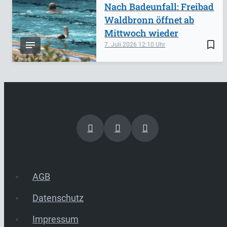
Nach Badeunfall: Freibad
Waldbronn öffnet ab
Mittwoch wieder
bookmark_border
7. Juli 2026
12:10
AGB
Datenschutz
Impressum