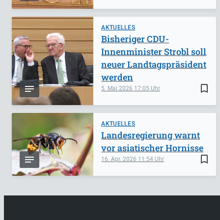
AKTUELLES
Bisheriger CDU-
Innenminister Strobl soll
neuer Landtagspräsident
werden
bookmark_border
5. Mai 2026
17:05
AKTUELLES
Landesregierung warnt
vor asiatischer Hornisse
bookmark_border
16. Apr. 2026
11:54