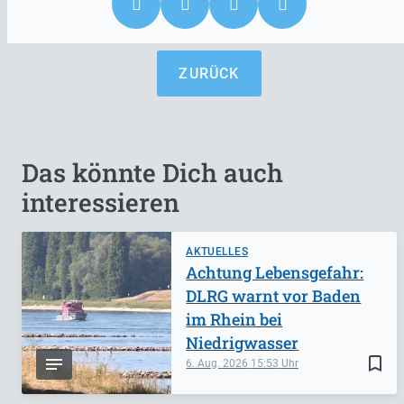
ZURÜCK
Das könnte Dich auch
interessieren
AKTUELLES
Achtung Lebensgefahr:
DLRG warnt vor Baden
im Rhein bei
Niedrigwasser
bookmark_border
6. Aug. 2026
15:53