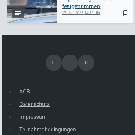
festgenommen
bookmark_border
17. Juli 2026
14:18
AGB
Datenschutz
Impressum
Teilnahmebedingungen