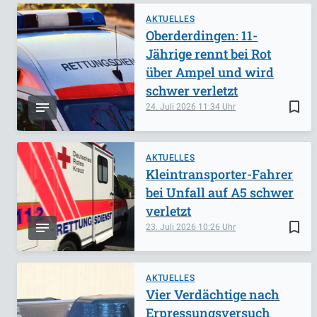
AKTUELLES
Oberderdingen: 11-
Jährige rennt bei Rot
über Ampel und wird
schwer verletzt
bookmark_border
24. Juli 2026
11:34
AKTUELLES
Kleintransporter-Fahrer
bei Unfall auf A5 schwer
verletzt
bookmark_border
23. Juli 2026
10:26
AKTUELLES
Vier Verdächtige nach
Erpressungsversuch