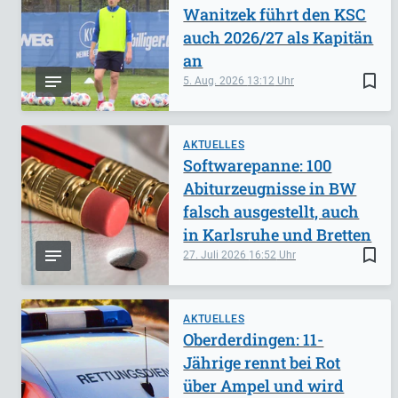
Wanitzek führt den KSC
auch 2026/27 als Kapitän
an
bookmark_border
5. Aug. 2026
13:12
AKTUELLES
Softwarepanne: 100
Abiturzeugnisse in BW
falsch ausgestellt, auch
in Karlsruhe und Bretten
bookmark_border
27. Juli 2026
16:52
AKTUELLES
Oberderdingen: 11-
Jährige rennt bei Rot
über Ampel und wird