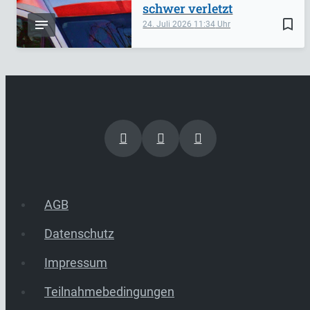
schwer verletzt
bookmark_border
24. Juli 2026
11:34
AGB
Datenschutz
Impressum
Teilnahmebedingungen