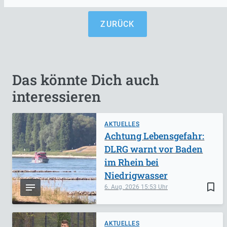
ZURÜCK
Das könnte Dich auch
interessieren
AKTUELLES
Achtung Lebensgefahr:
DLRG warnt vor Baden
im Rhein bei
Niedrigwasser
bookmark_border
6. Aug. 2026
15:53
AKTUELLES