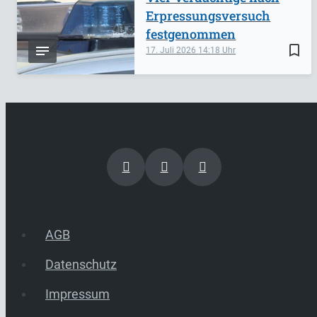
Erpressungsversuch
festgenommen
bookmark_border
17. Juli 2026
14:18
AGB
Datenschutz
Impressum