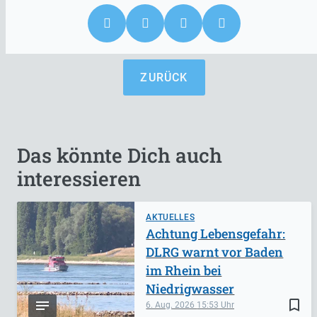
ZURÜCK
Das könnte Dich auch
interessieren
AKTUELLES
Achtung Lebensgefahr:
DLRG warnt vor Baden
im Rhein bei
Niedrigwasser
bookmark_border
6. Aug. 2026
15:53