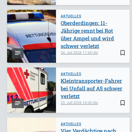
AKTUELLES
Oberderdingen: 11-
Jährige rennt bei Rot
über Ampel und wird
schwer verletzt
bookmark_border
24. Juli 2026
11:34
AKTUELLES
Kleintransporter-Fahrer
bei Unfall auf A5 schwer
verletzt
bookmark_border
23. Juli 2026
10:26
AKTUELLES
Vier Verdächtige nach