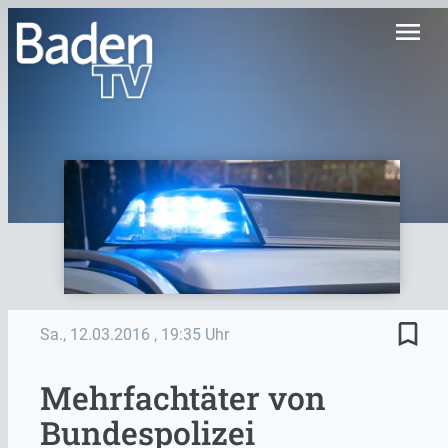
menu
bookmark_border
Sa., 12.03.2016
, 19:35 Uhr
Mehrfachtäter von
Bundespolizei