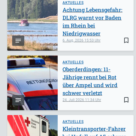
AKTUELLES
Achtung Lebensgefahr:
DLRG warnt vor Baden
im Rhein bei
Niedrigwasser
bookmark_border
6. Aug. 2026
15:53
AKTUELLES
Oberderdingen: 11-
Jährige rennt bei Rot
über Ampel und wird
schwer verletzt
bookmark_border
24. Juli 2026
11:34
AKTUELLES
Kleintransporter-Fahrer