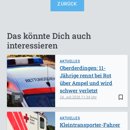
ZURÜCK
Das könnte Dich auch
interessieren
AKTUELLES
Oberderdingen: 11-
Jährige rennt bei Rot
über Ampel und wird
schwer verletzt
bookmark_border
24. Juli 2026
11:34
AKTUELLES
Kleintransporter-Fahrer