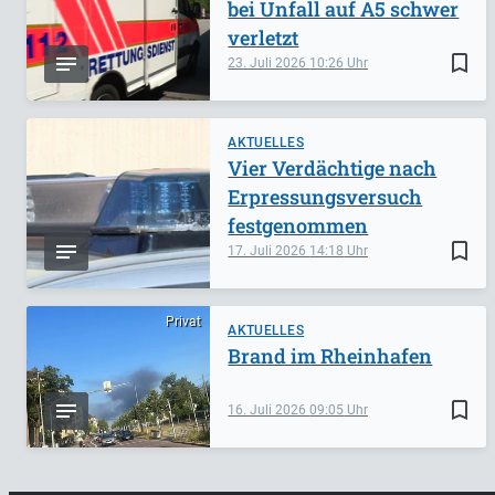
bei Unfall auf A5 schwer
verletzt
bookmark_border
23. Juli 2026
10:26
AKTUELLES
Vier Verdächtige nach
Erpressungsversuch
festgenommen
bookmark_border
17. Juli 2026
14:18
Privat
AKTUELLES
Brand im Rheinhafen
bookmark_border
16. Juli 2026
09:05