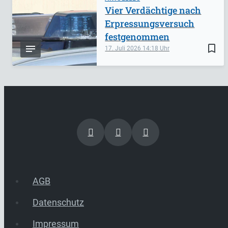
Vier Verdächtige nach
Erpressungsversuch
festgenommen
bookmark_border
17. Juli 2026
14:18
AGB
Datenschutz
Impressum