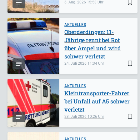
bookmark_border
6. Aug. 2026
15:53
AKTUELLES
Oberderdingen: 11-
Jährige rennt bei Rot
über Ampel und wird
schwer verletzt
bookmark_border
24. Juli 2026
11:34
AKTUELLES
Kleintransporter-Fahrer
bei Unfall auf A5 schwer
verletzt
bookmark_border
23. Juli 2026
10:26
AKTUELLES