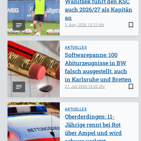
Wanitzek führt den KSC
auch 2026/27 als Kapitän
an
bookmark_border
5. Aug. 2026
13:12
AKTUELLES
Softwarepanne: 100
Abiturzeugnisse in BW
falsch ausgestellt, auch
in Karlsruhe und Bretten
bookmark_border
27. Juli 2026
16:52
AKTUELLES
Oberderdingen: 11-
Jährige rennt bei Rot
über Ampel und wird
schwer verletzt