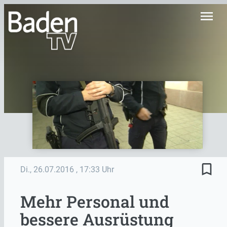
menu
bookmark_border
Di., 26.07.2016
, 17:33 Uhr
Mehr Personal und
bessere Ausrüstung