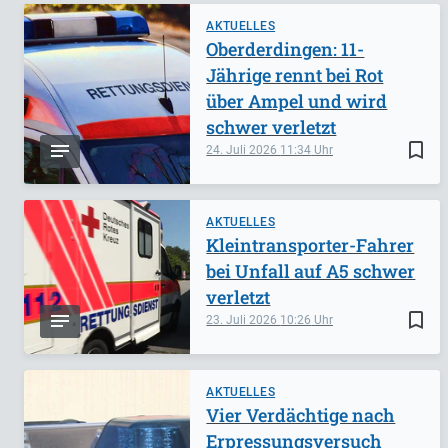
AKTUELLES
Oberderdingen: 11-
Jährige rennt bei Rot
über Ampel und wird
schwer verletzt
bookmark_border
24. Juli 2026
11:34
AKTUELLES
Kleintransporter-Fahrer
bei Unfall auf A5 schwer
verletzt
bookmark_border
23. Juli 2026
10:26
AKTUELLES
Vier Verdächtige nach
Erpressungsversuch